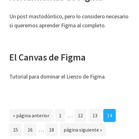
Un post mastodóntico, pero lo considero necesario
si queremos aprender Figma al completo.
El Canvas de Figma
Tutorial para dominar el Lienzo de Figma.
Páginas
…
Ir
Página
Página
Página
Página
«
página anterior
1
12
13
14
intermedias
a
Páginas
…
Página
Página
Página
Ir
15
16
18
página siguiente »
omitidas
la
intermedias
a