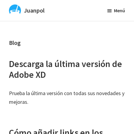
Saltar
Juanpol
Menú
al
Vibe
contenido
Coding
principal
y
Blog
diseño
UX
y
Descarga la última versión de
UI
Adobe XD
con
IA
Prueba la última versión con todas sus novedades y
mejoras.
Cómo añadir links en los