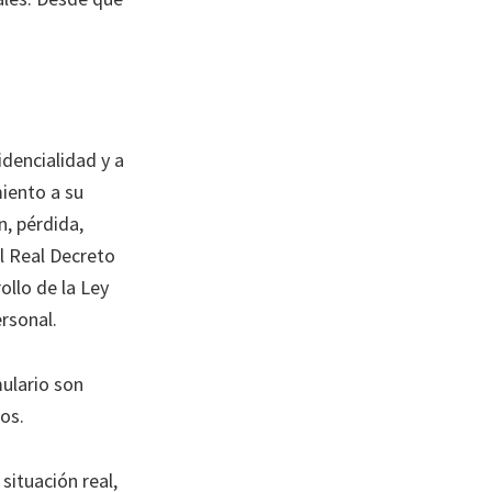
idencialidad y a
miento a su
n, pérdida,
l Real Decreto
llo de la Ley
rsonal.
mulario son
os.
situación real,