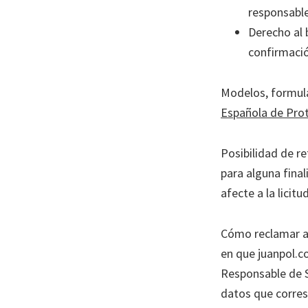
responsable
Derecho al 
confirmaci
Modelos, formula
Española de Pro
Posibilidad de r
para alguna final
afecte a la licit
Cómo reclamar an
en que juanpol.c
Responsable de S
datos que corres