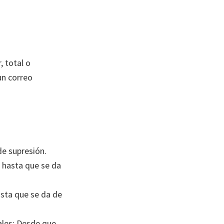
, total o
un correo
e supresión.
e hasta que se da
asta que se da de
ales: Desde que