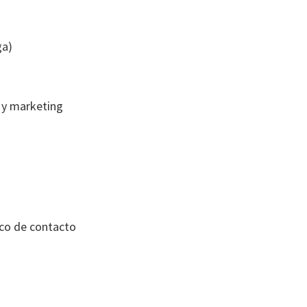
ga)
b y marketing
ico de contacto