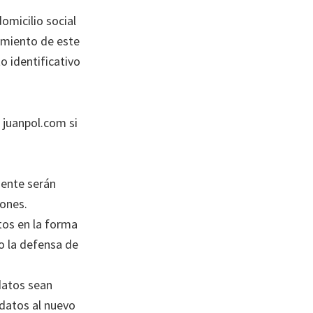
omicilio social
zamiento de este
 identificativo
 juanpol.com si
mente serán
iones.
tos en la forma
 o la defensa de
datos sean
 datos al nuevo