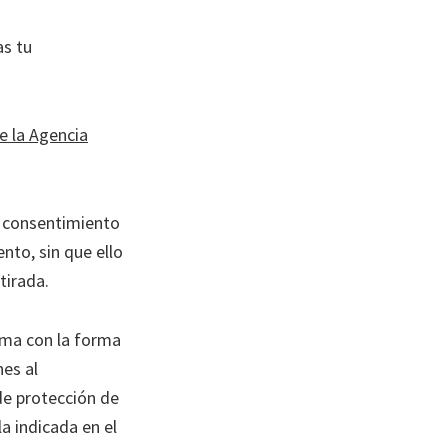
as tu
de la Agencia
l consentimiento
nto, sin que ello
tirada.
ema con la forma
es al
de protección de
 la indicada en el