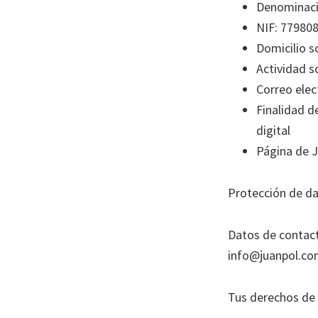
Denominació
NIF: 77980
Domicilio s
Actividad s
Correo elec
Finalidad d
digital
Página de J
Protección de da
Datos de contact
info@juanpol.c
Tus derechos de