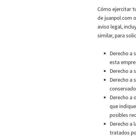
Cómo ejercitar tu
de juanpol.com o
aviso legal, inc
similar, para soli
Derecho a s
esta empres
Derecho a s
Derecho a s
conservados
Derecho a o
que indique
posibles re
Derecho a l
tratados po