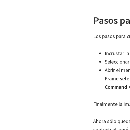
Pasos pa
Los pasos para c
Incrustar l
Seleccionar
Abrir el me
Frame sele
Command +
Finalmente la i
Ahora sólo queda
contextual, aquí