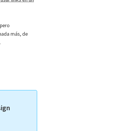
 pero
nada más, de
.
sign