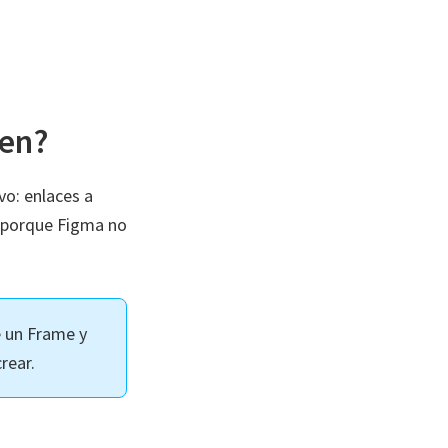
gen?
o: enlaces a
 porque Figma no
 un Frame y
rear.