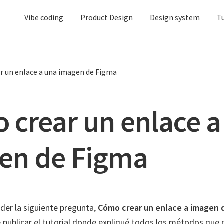
Vibe coding
Product Design
Design system
T
r un enlace a una imagen de Figma
 crear un enlace a
en de Figma
der la siguiente pregunta,
Cómo crear un enlace a imagen 
e publicar el tutorial donde expliqué todos los métodos que 