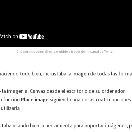
Clip extraído de un directo emitido a través de mi canal de Twitch.
haciendo todo bien, incrustaba la imagen de todas las forma
 la imagen al Canvas desde el escritorio de su ordenador
la función
Place image
siguiendo una de las cuatro opcione
utilizarla
taba usando bien la herramienta para importar imágenes, p