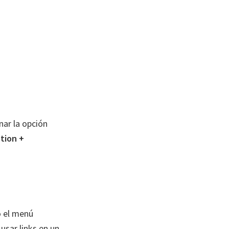
nar la opción
tion +
o el menú
 usar links en un