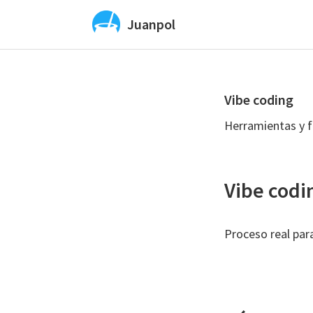
Saltar
Saltar
Juanpol
a
al
Vibe
la
contenido
Coding
navegación
principal
y
principal
Vibe coding
diseño
UX
Herramientas y f
y
UI
con
Vibe codi
IA
Proceso real par