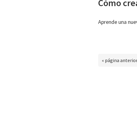
Cómo cre
Aprende una nuev
Ir
«
página anterio
a
la