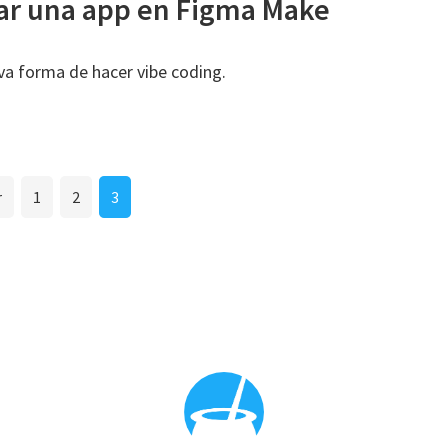
ar una app en Figma Make
a forma de hacer vibe coding.
Página
Página
Página
r
1
2
3