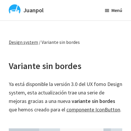
Saltar
Juanpol
Menú
al
Vibe
contenido
Coding
principal
y
Design system
/
Variante sin bordes
diseño
UX
y
Variante sin bordes
UI
con
Ya está disponible la versión 3.0 del UX fomo Design
IA
system, esta actualización trae una serie de
mejoras gracias a una nueva
variante sin bordes
que hemos creado para el
componente IconButton
.