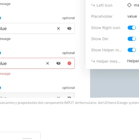
Variantes y propiedades del componente INPUT de formulario. del UX fomo Design syste