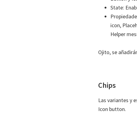
State: Enabl
Propiedades
icon, Place
Helper mes
Ojito, se añadir
Chips
Las variantes y 
Icon button.