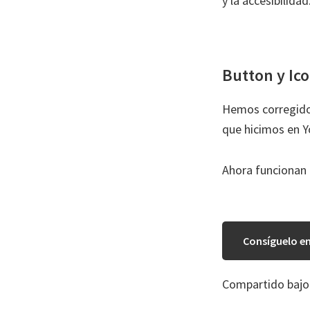
y la accesibilidad
Button y Ic
Hemos corregido 
que hicimos en 
Ahora funcionan 
Consíguelo e
Compartido bajo 