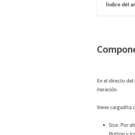
Índice del a
Compone
En el directo de
iteración.
Viene cargadita 
Size: Por 
Button y Ic