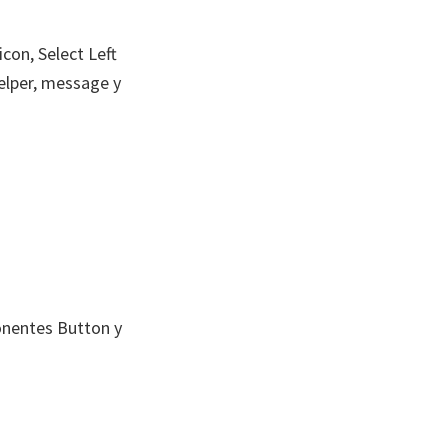
con, Select Left
Helper, message y
onentes Button y