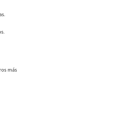
as.
os.
bros más