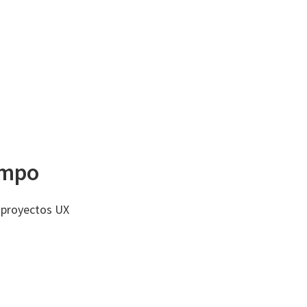
empo
r proyectos UX