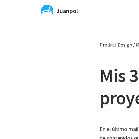
Saltar
Saltar
Juanpol
a
al
Vibe
la
contenido
Coding
navegación
principal
y
principal
Product Design
/
M
diseño
UX
y
Mis 3
UI
con
proy
IA
En el último mai
de contenidos q