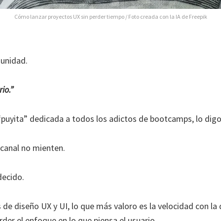
Cómo lanzar proyectos UX sin perder tiempo / Foto creada con la IA de
Freepik
munidad.
io.”
puyita” dedicada a todos los adictos de bootcamps, lo digo
 canal no mienten.
decido.
 de diseño UX y UI, lo que más valoro es la velocidad con l
rder el enfoque en lo que piensa el usuario.