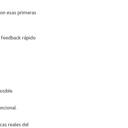
con esas primeras
n feedback rápido
osible.
ncional.
cas reales del