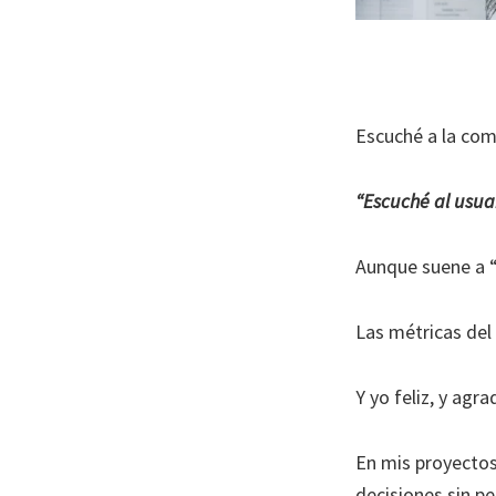
Escuché a la co
“Escuché al usuar
Aunque suene a “
Las métricas del
Y yo feliz, y agra
En mis proyectos
decisiones sin pe