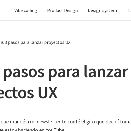
Vibe coding
Product Design
Design system
T
is 3 pasos para lanzar proyectos UX
 pasos para lanzar
ectos UX
l que mandé a
mi newsletter
te conté el giro que decidí toma
ue estoy haciendo en YouTube.