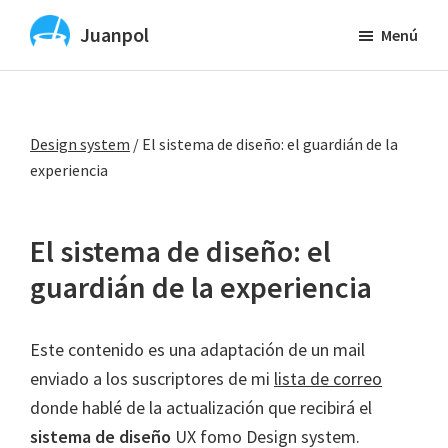
Saltar
Juanpol
Menú
al
Vibe
contenido
Coding
principal
y
Design system
/
El sistema de diseño: el guardián de la
diseño
experiencia
UX
y
UI
El sistema de diseño: el
con
guardián de la experiencia
IA
Este contenido es una adaptación de un mail
enviado a los suscriptores de mi
lista de correo
donde hablé de la actualización que recibirá el
sistema de diseño
UX fomo Design system.