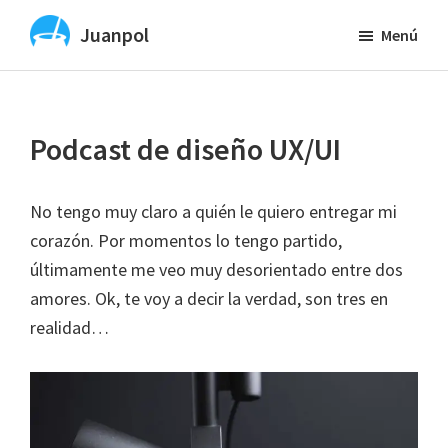
Saltar
Juanpol
Menú
al
Vibe
contenido
Coding
principal
y
Podcast de diseño UX/UI
diseño
UX
y
No tengo muy claro a quién le quiero entregar mi
UI
corazón. Por momentos lo tengo partido,
con
últimamente me veo muy desorientado entre dos
IA
amores. Ok, te voy a decir la verdad, son tres en
realidad…