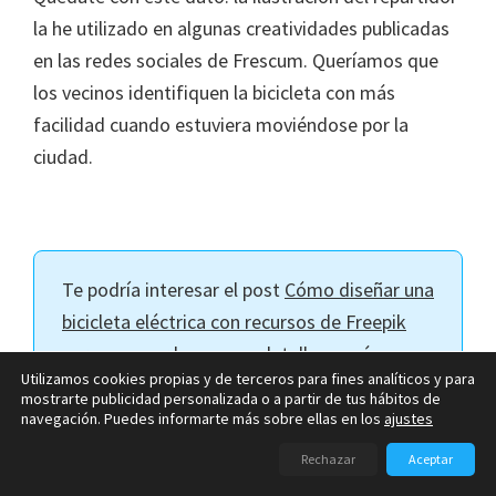
la he utilizado en algunas creatividades publicadas
en las redes sociales de Frescum. Queríamos que
los vecinos identifiquen la bicicleta con más
facilidad cuando estuviera moviéndose por la
ciudad.
Te podría interesar el post
Cómo diseñar una
bicicleta eléctrica con recursos de Freepik
para conocer los pasos, detalles y más
Utilizamos cookies propias y de terceros para fines analíticos y para
información del
proceso de diseño
.
mostrarte publicidad personalizada o a partir de tus hábitos de
navegación. Puedes informarte más sobre ellas en los
ajustes
Rechazar
Aceptar