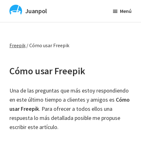
Saltar
Juanpol
Menú
al
Vibe
contenido
Coding
principal
y
Freepik
/
Cómo usar Freepik
diseño
UX
y
Cómo usar Freepik
UI
con
Una de las preguntas que más estoy respondiendo
IA
en este último tiempo a clientes y amigos es
Cómo
usar Freepik
. Para ofrecer a todos ellos una
respuesta lo más detallada posible me propuse
escribir este artículo.