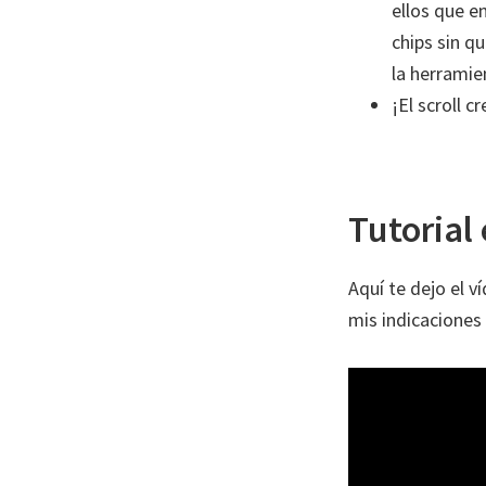
ellos que en
chips sin q
la herramie
¡El scroll 
Tutorial 
Aquí te dejo el v
mis indicaciones 