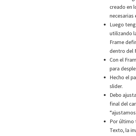
creado en l
necesarias 
Luego tengo
utilizando 
Frame defin
dentro del
Con el Fra
para despl
Hecho el pa
slider.
Debo ajusta
final del c
“ajustamos”
Por último 
Texto, la i