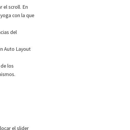
el scroll. En
 yoga con la que
cias del
un Auto Layout
 de los
mismos.
ocar el slider