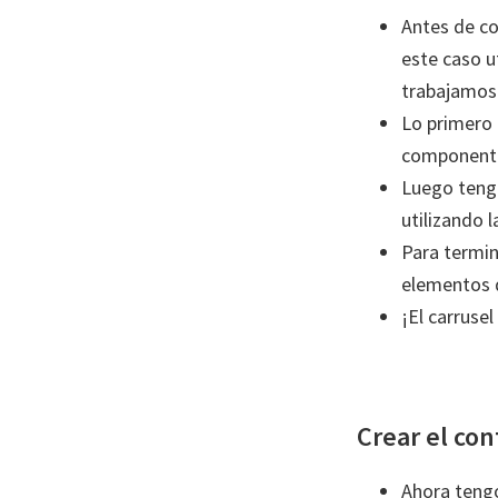
Antes de co
este caso u
trabajamos 
Lo primero 
componente 
Luego tengo
utilizando 
Para termin
elementos 
¡El carrusel
Crear el co
Ahora tengo