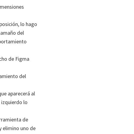
dimensiones
posición, lo hago
 tamaño del
mportamiento
echo de Figma
namiento del
que aparecerá al
 izquierdo lo
erramienta de
 y elimino uno de