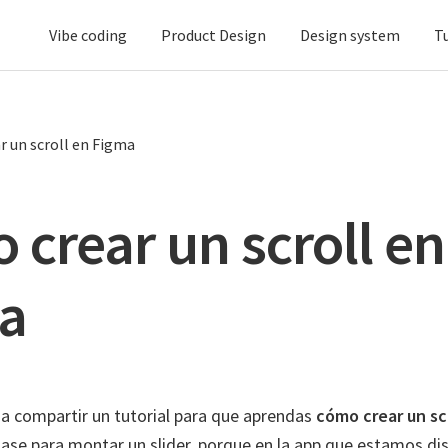
Vibe coding
Product Design
Design system
T
 un scroll en Figma
crear un scroll en
a
 a compartir un tutorial para que aprendas
cómo crear un sc
clase para montar un slider, porque en la app que estamos d