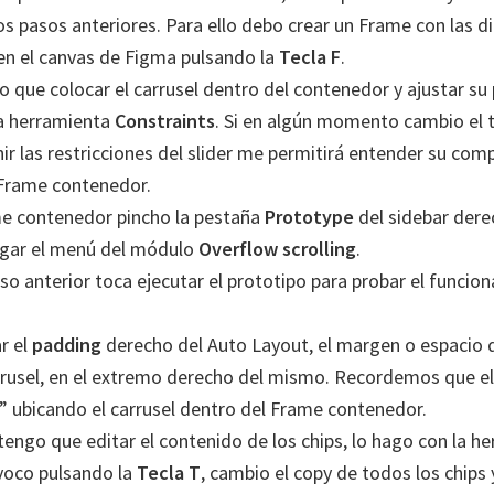
os pasos anteriores. Para ello debo crear un Frame con las 
en el canvas de Figma pulsando la
Tecla F
.
 que colocar el carrusel dentro del contenedor y ajustar su 
la herramienta
Constraints
. Si en algún momento cambio el
ir las restricciones del slider me permitirá entender su co
 Frame contenedor.
me contenedor pincho la pestaña
Prototype
del sidebar der
egar el menú del módulo
Overflow scrolling
.
so anterior toca ejecutar el prototipo para probar el funcio
r el
padding
derecho del Auto Layout, el margen o espacio 
arrusel, en el extremo derecho del mismo. Recordemos que el
 ubicando el carrusel dentro del Frame contenedor.
tengo que editar el contenido de los chips, lo hago con la h
nvoco pulsando la
Tecla T
, cambio el copy de todos los chips