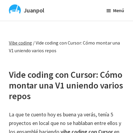
Saltar
Juanpol
Menú
al
Vibe
contenido
Coding
principal
y
Vibe coding
/
Vide coding con Cursor: Cómo montar una
diseño
V1 uniendo varios repos
UX
y
UI
Vide coding con Cursor: Cómo
con
montar una V1 uniendo varios
IA
repos
La que te cuento hoy es buena ya verás, tenía 5
proyectos en local que no se hablaban entre ellos y
los ensamblé haciendo
vibe coding con Cursor
en